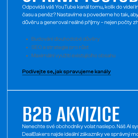
Odpovídá váš YouTube kanál tomu, kolik do videí i
času a peněz? Nastavíme a povedeme ho tak, aby
důvěru a generoval reálné příjmy – nejen počty zh
Budování dlouhodobé důvěry
SEO a strategie pro růst
Maximální využití existujícího obsahu
Podívejte se, jak spravujeme kanály
B2B AKVIZICE
Nenechte své obchodníky volat naslepo. Náš AI s
DealBakers najde ideální zákazníky ve správný 