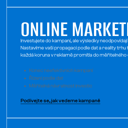
ONLINE MARKET
Investujete do kampaní, ale výsledky neodpovídaj
Nastavíme vaši propagaci podle dat a reality trhu 
každá koruna v reklamě promítla do měřitelného 
Konec neefektivních kampaní
Řízení podle dat
Měřitelná návratnost investic
Podívejte se, jak vedeme kampaně