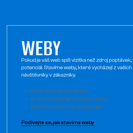
N
WEBY
Pokud je váš web spíš vizitka než zdroj poptávek,
potenciál. Stavíme weby, které vycházejí z vašich 
návštěvníky v zákazníky.
Nenáročná správa obsahu
Architektura připravená na rozvoj
Špičkové technické zpracování
Podívejte se, jak stavíme weby