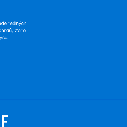
adě reálných
oardů, které
ysu.
BE