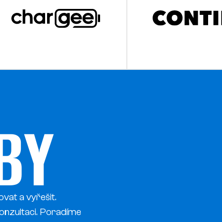
BY
vat a vyřešit.
 konzultaci. Poradíme