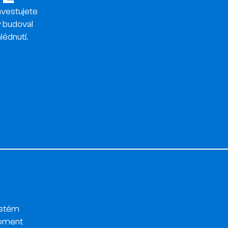
nvestujete
 budoval
lédnutí.
ystém
moment