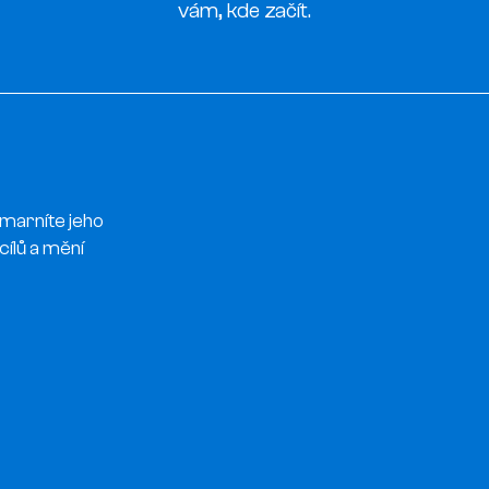
vám, kde začít.
AŠE SLUŽ
 marníte jeho
cílů a mění