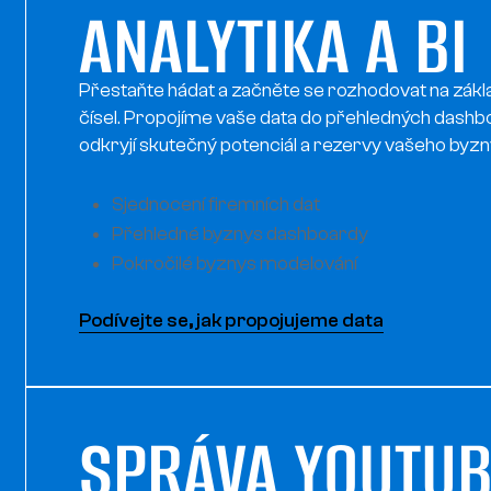
ANALYTIKA A BI
Přestaňte hádat a začněte se rozhodovat na zákl
čísel. Propojíme vaše data do přehledných dashb
odkryjí skutečný potenciál a rezervy vašeho byzn
Sjednocení firemních dat
Přehledné byznys dashboardy
Pokročilé byznys modelování
Podívejte se, jak propojujeme data
SPRÁVA YOUTU