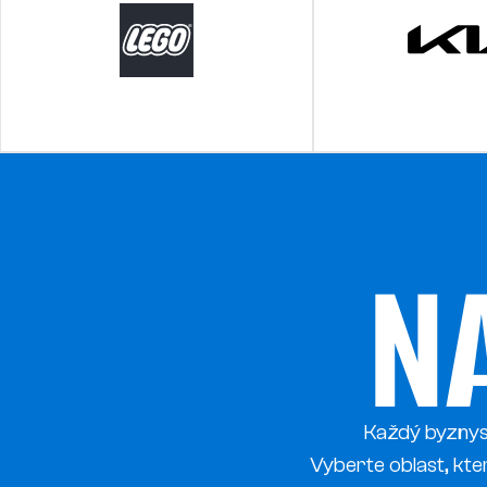
N
Každý byznys 
Vyberte oblast, kter