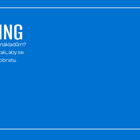
ING
í nákladům?
tak, aby se
obratu.