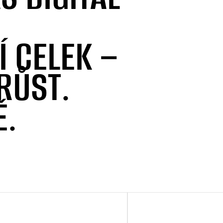
 CELEK –
RŮST.
Ě.