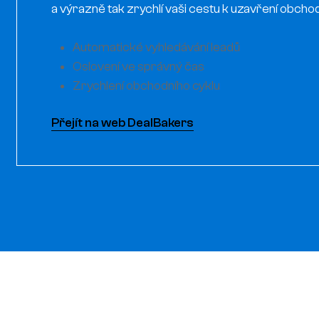
a výrazně tak zrychlí vaši cestu k uzavření obcho
Automatické vyhledávání leadů
Oslovení ve správný čas
Zrychlení obchodního cyklu
Přejít na web DealBakers