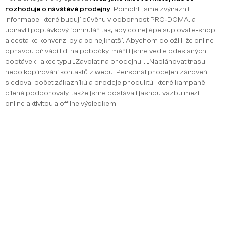
rozhoduje o návštěvě prodejny
. Pomohli jsme zvýraznit
informace, které budují důvěru v odbornost PRO‑DOMA, a
upravili poptávkový formulář tak, aby co nejlépe suploval e‑shop
a cesta ke konverzi byla co nejkratší. Abychom doložili, že online
opravdu přivádí lidi na pobočky, měřili jsme vedle odeslaných
poptávek i akce typu „Zavolat na prodejnu“, „Naplánovat trasu“
nebo kopírování kontaktů z webu. Personál prodejen zároveň
sledoval počet zákazníků a prodeje produktů, které kampaně
cíleně podporovaly, takže jsme dostávali jasnou vazbu mezi
online aktivitou a offline výsledkem.