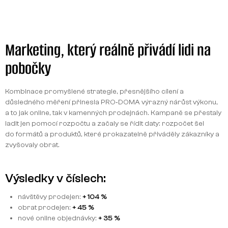
Marketing, který reálně přivádí lidi na
pobočky
Kombinace promyšlené strategie, přesnějšího cílení a
důsledného měření přinesla PRO‑DOMA výrazný nárůst výkonu,
a to jak online, tak v kamenných prodejnách. Kampaně se přestaly
ladit jen pomocí rozpočtu a začaly se řídit daty: rozpočet šel
do formátů a produktů, které prokazatelně přiváděly zákazníky a
zvyšovaly obrat.
Výsledky v číslech:
návštěvy prodejen:
+ 104 %
obrat prodejen:
+ 45 %
nové online objednávky:
+ 35 %