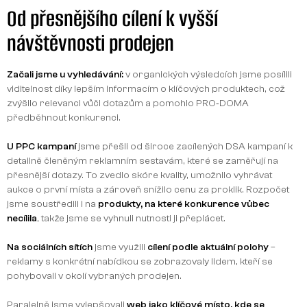
Od přesnějšího cílení k vyšší
návštěvnosti prodejen
Začali jsme u vyhledávání:
v organických výsledcích jsme posílili
viditelnost díky lepším informacím o klíčových produktech, což
zvýšilo relevanci vůči dotazům a pomohlo PRO‑DOMA
předběhnout konkurenci.
U PPC kampaní
jsme přešli od široce zacílených DSA kampaní k
detailně členěným reklamním sestavám, které se zaměřují na
přesnější dotazy. To zvedlo skóre kvality, umožnilo vyhrávat
aukce o první místa a zároveň snížilo cenu za proklik. Rozpočet
jsme soustředili i na
produkty, na které konkurence vůbec
necílila
, takže jsme se vyhnuli nutnosti ji přeplácet.
Na sociálních sítích
jsme využili
cílení podle aktuální polohy
–
reklamy s konkrétní nabídkou se zobrazovaly lidem, kteří se
pohybovali v okolí vybraných prodejen.
Paralelně jsme vylepšovali
web jako klíčové místo, kde se