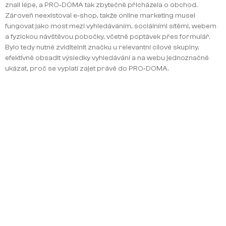
znali lépe, a PRO‑DOMA tak zbytečně přicházela o obchod.
Zároveň neexistoval e‑shop, takže online marketing musel
fungovat jako most mezi vyhledáváním, sociálními sítěmi, webem
a fyzickou návštěvou pobočky, včetně poptávek přes formulář.
Bylo tedy nutné zviditelnit značku u relevantní cílové skupiny,
efektivně obsadit výsledky vyhledávání a na webu jednoznačně
ukázat, proč se vyplatí zajet právě do PRO‑DOMA.