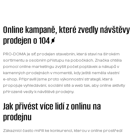
Online kampaně, které zvedly návštěvy
prodejen o 104%
PRO‑DOMA je síť prodejen stavebnin, která staví na širokém
sortimentu a osobním přístupu na pobočkách. Značka chtěla
pomocí online marketingu zvýšit počet poptávek a nákupů v
kamenných prodejnách v momentě, kdy ještě neměla vlastní
e‑shop. Připravili jsme proto výkonnostní strategii, která
propojuje vyhledávání, sociální sítě a web tak, aby online aktivity
přirozeně vedly k návštěvě prodejny.
Jak přivést více lidí z onlinu na
prodejnu
Zákazníci často mířili ke konkurenci, kterou v online prostředí