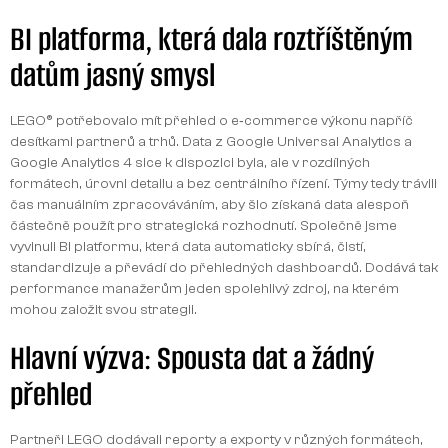
BI platforma, která dala roztříštěným
datům jasný smysl
LEGO® potřebovalo mít přehled o e‑commerce výkonu napříč
desítkami partnerů a trhů. Data z Google Universal Analytics a
Google Analytics 4 sice k dispozici byla, ale v rozdílných
formátech, úrovni detailu a bez centrálního řízení. Týmy tedy trávili
čas manuálním zpracováváním, aby šlo získaná data alespoň
částečně použít pro strategická rozhodnutí. Společně jsme
vyvinuli BI platformu, která data automaticky sbírá, čistí,
standardizuje a převádí do přehledných dashboardů. Dodává tak
performance manažerům jeden spolehlivý zdroj, na kterém
mohou založit svou strategii.
Hlavní výzva: Spousta dat a žádný
přehled
Partneři LEGO dodávali reporty a exporty v různých formátech,