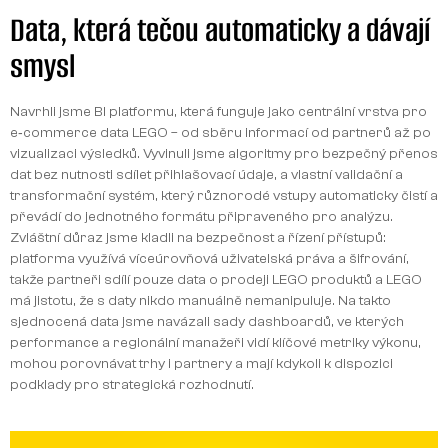
Data, která tečou automaticky a dávají
smysl
Navrhli jsme BI platformu, která funguje jako centrální vrstva pro
e‑commerce data LEGO – od sběru informací od partnerů až po
vizualizaci výsledků. Vyvinuli jsme algoritmy pro bezpečný přenos
dat bez nutnosti sdílet přihlašovací údaje, a vlastní validační a
transformační systém, který různorodé vstupy automaticky čistí a
převádí do jednotného formátu připraveného pro analýzu.
Zvláštní důraz jsme kladli na bezpečnost a řízení přístupů:
platforma využívá víceúrovňová uživatelská práva a šifrování,
takže partneři sdílí pouze data o prodeji LEGO produktů a LEGO
má jistotu, že s daty nikdo manuálně nemanipuluje. Na takto
sjednocená data jsme navázali sady dashboardů, ve kterých
performance a regionální manažeři vidí klíčové metriky výkonu,
mohou porovnávat trhy i partnery a mají kdykoli k dispozici
podklady pro strategická rozhodnutí.