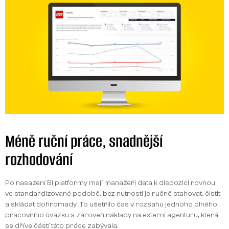
Méně ruční práce, snadnější
rozhodování
Po nasazení BI platformy mají manažeři data k dispozici rovnou
ve standardizované podobě, bez nutnosti je ručně stahovat, čistit
a skládat dohromady. To ušetřilo čas v rozsahu jednoho plného
pracovního úvazku a zároveň náklady na externí agenturu, která
se dříve částí této práce zabývala.