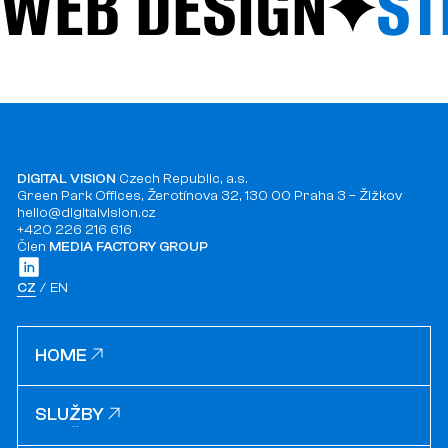
WEB DESIGN
ST
DIGITAL VISION
Czech Republic, a.s.
Green Park Offices, Žerotínova 32, 130 00 Praha 3 – Žižkov
hello@digitalvision.cz
+420 226 216 616
Člen
MEDIA FACTORY GROUP
CZ
EN
HOME
HOME
SLUŽBY
SLUŽBY