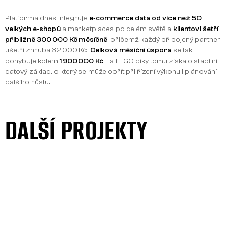
Platforma dnes integruje
e‑commerce data od více než 50
velkých e‑shopů
a marketplaces po celém světě a
klientovi šetří
přibližně 300 000 Kč měsíčně
, přičemž každý připojený partner
ušetří zhruba 32 000 Kč.
Celková měsíční úspora
se tak
pohybuje kolem
1 900 000 Kč
– a LEGO díky tomu získalo stabilní
datový základ, o který se může opřít při řízení výkonu i plánování
dalšího růstu.
DALŠÍ PROJEKTY
VŠECHNY PROJEKTY
DALŠÍ PROJEKTY
VŠECHNY PROJEKTY