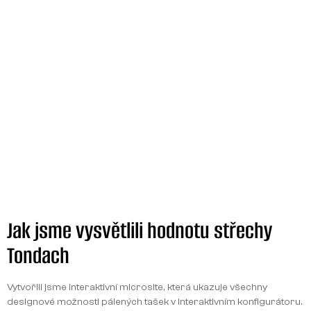
Jak jsme vysvětlili hodnotu střechy
Tondach
Vytvořili jsme interaktivní microsite, která ukazuje všechny
designové možnosti pálených tašek v interaktivním konfigurátoru.