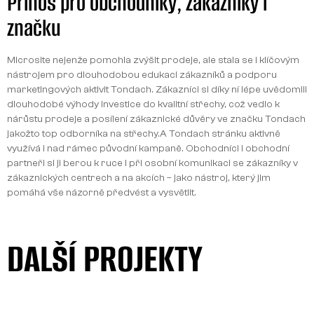
Přínos pro obchodníky, zákazníky i
značku
Microsite nejenže pomohla zvýšit prodeje, ale stala se i klíčovým
nástrojem pro dlouhodobou edukaci zákazníků a podporu
marketingových aktivit Tondach.
Zákazníci si díky ní lépe uvědomili
dlouhodobé výhody investice do kvalitní střechy, což vedlo k
nárůstu prodeje a posílení zákaznické důvěry ve značku Tondach
jakožto top odborníka na střechy.A Tondach stránku aktivně
využívá i nad rámec původní kampaně. Obchodníci i obchodní
partneři si ji berou k ruce i při osobní komunikaci se zákazníky v
zákaznických centrech a na akcích – jako nástroj, který jim
pomáhá vše názorně předvést a vysvětlit.
DALŠÍ PROJEKTY
VŠECHNY PROJEKTY
DALŠÍ PROJEKTY