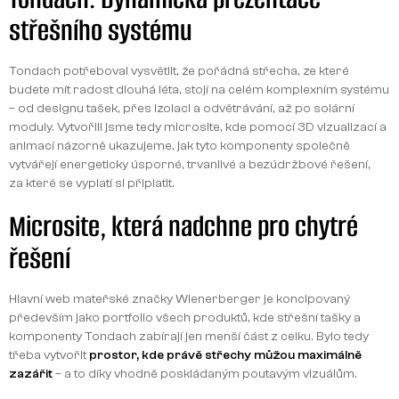
střešního systému
Tondach potřeboval vysvětlit, že pořádná střecha, ze které
budete mít radost dlouhá léta, stojí na celém komplexním systému
– od designu tašek, přes izolaci a odvětrávání, až po solární
moduly. Vytvořili jsme tedy microsite, kde pomocí 3D vizualizací a
animací názorně ukazujeme, jak tyto komponenty společně
vytvářejí energeticky úsporné, trvanlivé a bezúdržbové řešení,
za které se vyplatí si připlatit.
Microsite, která nadchne pro chytré
řešení
Hlavní web mateřské značky Wienerberger je koncipovaný
především jako portfolio všech produktů, kde střešní tašky a
komponenty Tondach zabírají jen menší část z celku. Bylo tedy
třeba vytvořit
prostor, kde právě střechy můžou maximálně
zazářit
– a to díky vhodně poskládaným poutavým vizuálům.