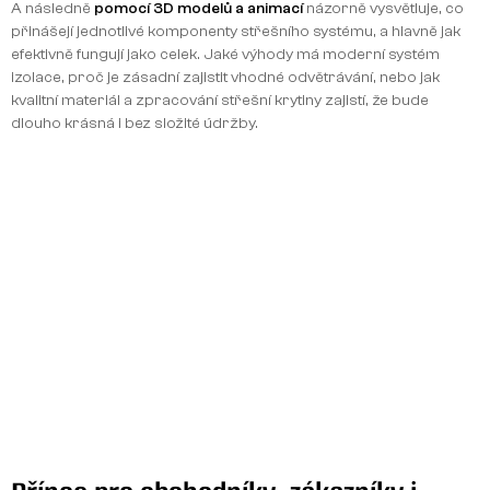
A následně
pomocí 3D modelů a animací
názorně vysvětluje, co
přinášejí jednotlivé komponenty střešního systému, a hlavně jak
efektivně fungují jako celek. Jaké výhody má moderní systém
izolace, proč je zásadní zajistit vhodné odvětrávání, nebo jak
kvalitní materiál a zpracování střešní krytiny zajistí, že bude
dlouho krásná i bez složité údržby.